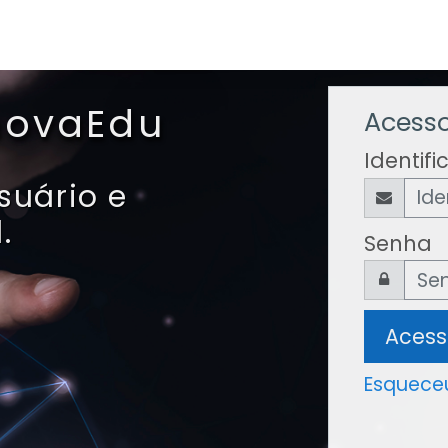
InovaEdu
Acesso
Identif
suário e
.
Senha
Acess
Esqueceu